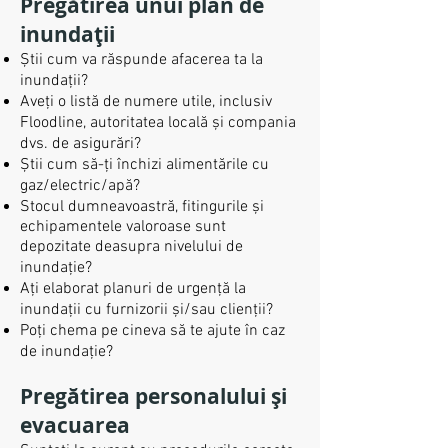
Pregătirea unui plan de
inundații
Știi cum va răspunde afacerea ta la
inundații?
Aveți o listă de numere utile, inclusiv
Floodline, autoritatea locală și compania
dvs. de asigurări?
Știi cum să-ți închizi alimentările cu
gaz/electric/apă?
Stocul dumneavoastră, fitingurile și
echipamentele valoroase sunt
depozitate deasupra nivelului de
inundație?
Ați elaborat planuri de urgență la
inundații cu furnizorii și/sau clienții?
Poți chema pe cineva să te ajute în caz
de inundație?
Pregătirea personalului și
evacuarea