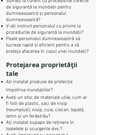
Sunteți la curent cu procedurile corecte
de siguranță la inundații pentru
dumneavoastră și personalul
dumneavoastră?
V-ați instruit personalul cu privire la
procedurile de siguranță la inundații?
Poate personalul dumneavoastră să
lucreze rapid și eficient pentru a vă
proteja afacerea în cazul unei inundații?
Protejarea proprietății
tale
Ați instalat produse de protecție
împotriva inundațiilor?
Aveți un stoc de materiale utile, cum ar
fi folii de plastic, saci de nisip
(neumpluți), nisip, cuie, ciocan, lopată,
lemn și un ferăstrău?
Ați instalat supape de reținere în
toaletele și scurgerile dvs.?