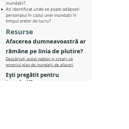
inundații?
Ați identificat unde se poate adăposti
personalul în cazul unei inundații în
timpul orelor de lucru?
Resurse
Afacerea dumneavoastră ar
rămâne pe linia de plutire?
Descărcați acest șablon și creați-vă
propriul plan de inundații de afaceri
Ești pregătit pentru
inundații?
Lista de verificare a afacerii