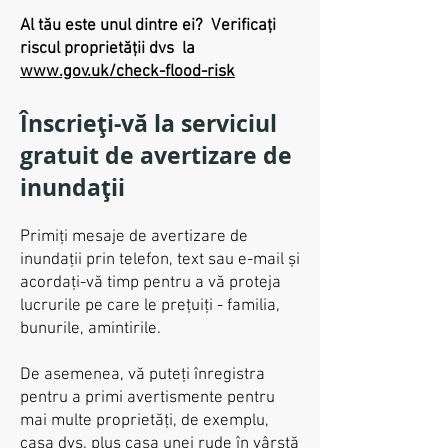
Al tău este unul dintre ei?
Verificați
riscul proprietății dvs
la
www.gov.uk/check-flood-risk
Înscrieți-vă la serviciul
gratuit de avertizare de
inundații
Primiți mesaje de avertizare de
inundații prin telefon, text sau e-mail și
acordați-vă timp pentru a vă proteja
lucrurile pe care le prețuiți - familia,
bunurile, amintirile.
De asemenea, vă puteți înregistra
pentru a primi avertismente pentru
mai multe proprietăți, de exemplu,
casa dvs. plus casa unei rude în vârstă